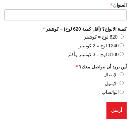
العنوان
*
كمية الالواح؟ (أقل كمية 620 لوح) = كونتينر
*
620 لوح = كونتينر
1240 لوح = 2 كونتينر
3100 لوح = 3 كونتينر وأكثر
أين تريد أن نتواصل معك؟
*
الإتصال
الإيميل
الواتساب
أرسل