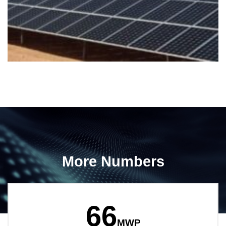
More Numbers
66
MWP