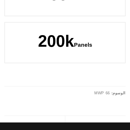
200k
Panels
الوسوم:
66 MWP